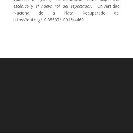
escénico y el nuevo rol del espectador.
Universidad
Nacional de la Plata. Recuperado de:
https://doi.org/10.35537/10915/44601