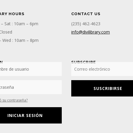
ARY HOURS
CONTACT US
 – Sat : 10am – 6pm
(235) 462-4623
 Closed
info@divilibrary.com
– Wed : 10am – 8pm
IN
SUBSCRIBE
SUSCRIBIRSE
ó su contraseña?
INICIAR SESIÓN