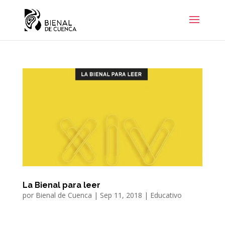
La Bienal para leer
por
Bienal de Cuenca
|
Sep 11, 2018
|
Educativo