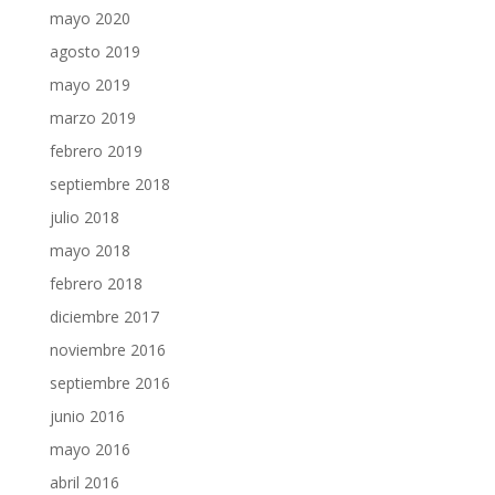
mayo 2020
agosto 2019
mayo 2019
marzo 2019
febrero 2019
septiembre 2018
julio 2018
mayo 2018
febrero 2018
diciembre 2017
noviembre 2016
septiembre 2016
junio 2016
mayo 2016
abril 2016