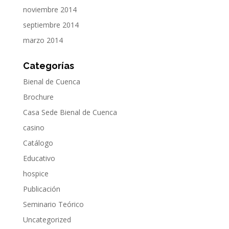
noviembre 2014
septiembre 2014
marzo 2014
Categorías
Bienal de Cuenca
Brochure
Casa Sede Bienal de Cuenca
casino
Catálogo
Educativo
hospice
Publicación
Seminario Teórico
Uncategorized